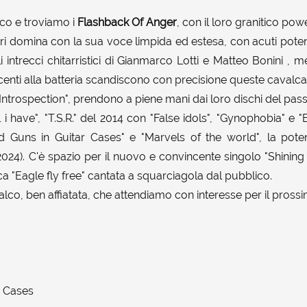
co e troviamo i
Flashback Of Anger
, con il loro granitico po
ri domina con la sua voce limpida ed estesa, con acuti poten
li intrecci chitarristici di Gianmarco Lotti e Matteo Bonini ,
enti alla batteria scandiscono con precisione queste cavalca
ntrospection", prendono a piene mani dai loro dischi del pas
l i have", "T.S.R." del 2014 con "False idols", "Gynophobia" e 
 Guns in Guitar Cases" e "Marvels of the world", la poten
2024). C'è spazio per il nuovo e convincente singolo "Shining 
a "Eagle fly free" cantata a squarciagola dal pubblico.
lco, ben affiatata, che attendiamo con interesse per il prossi
r Cases