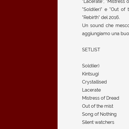
"Lacerate", "Mistress 
"Sold(ier)" e "Out of
"Rebirth" del 2016.
Un sound che mescola 
aggiungiamo una buon
SETLIST
Sold(ier)
Kintsugi
Crystallised
Lacerate
Mistress of Dread
Out of the mist
Song of Nothing
Silent watchers