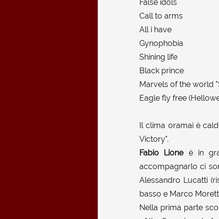
False idols
Call to arms
All i have
Gynophobia
Shining life
Black prince
Marvels of the world 
Eagle fly free (Hellow
Il clima oramai è cald
Victory".
Fabio Lione
è in gra
accompagnarlo ci sono
Alessandro Lucatti (ri
basso e Marco Moretti 
Nella prima parte sco