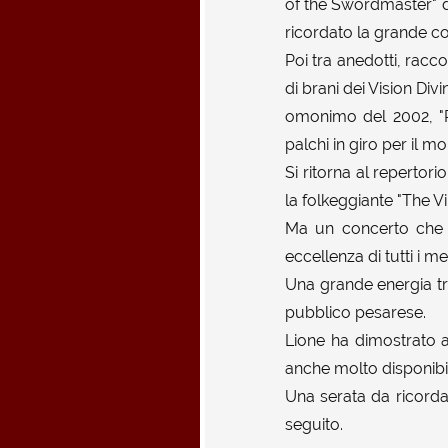
of the Swordmaster" 
ricordato la grande c
Poi tra anedotti, racc
di brani dei Vision Di
omonimo del 2002, "P
palchi in giro per il 
Si ritorna al repertori
la folkeggiante "The V
Ma un concerto che s
eccellenza di tutti i m
Una grande energia tra
pubblico pesarese.
Lione ha dimostrato a
anche molto disponibil
Una serata da ricorda
seguito.