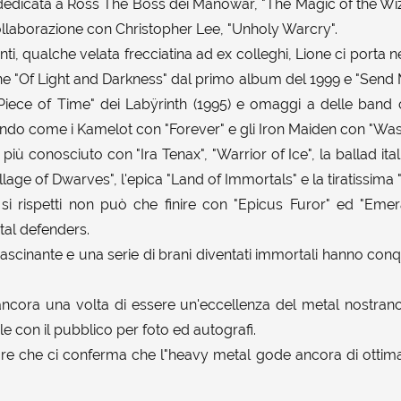
dedicata a Ross The Boss dei Manowar, "The Magic of the Wi
ollaborazione con Christopher Lee, "Unholy Warcry".
onti, qualche velata frecciatina ad ex colleghi, Lione ci porta
vine "Of Light and Darkness" dal primo album del 1999 e "Send
iece of Time" dei Labÿrinth (1995) e omaggi a delle band c
mondo come i Kamelot con "Forever" e gli Iron Maiden con "Was
o più conosciuto con "Ira Tenax", "Warrior of Ice", la ballad it
illage of Dwarves", l'epica "Land of Immortals" e la tiratissima
i rispetti non può che finire con "Epicus Furor" ed "Emera
etal defenders.
scinante e una serie di brani diventati immortali hanno conqu
ncora una volta di essere un'eccellenza del metal nostrano
e con il pubblico per foto ed autografi.
re che ci conferma che l"heavy metal gode ancora di ottima 