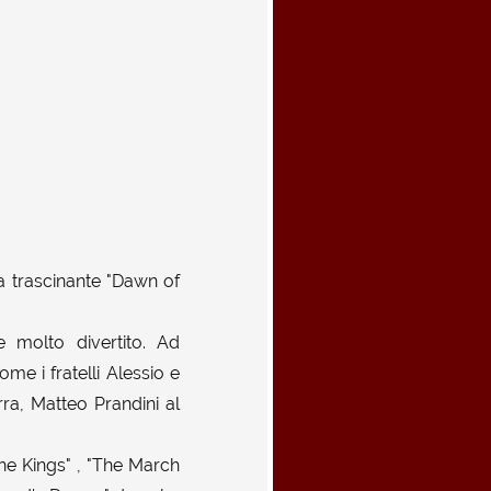
la trascinante "Dawn of
 molto divertito. Ad
me i fratelli Alessio e
rra, Matteo Prandini al
he Kings" , "The March