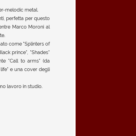
wer-melodic metal.
ti, perfetta per questo
 mentre Marco Moroni al
te.
sato come "Splinters of
"Black prince", "Shades"
te "Call to arms" (da
life" e una cover degli
mo lavoro in studio.