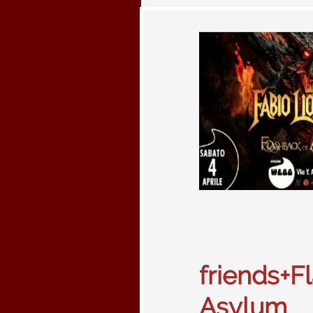
friends+
Asylum