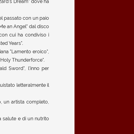
zard's Dream" dove ha
 nel passato con un paio
 Me an Angel" dal disco
on cui ha condiviso i
ted Years".
aliana "Lamento eroico",
 "Holy Thunderforce".
ld Sword", l'inno per
istato letteralmente il
, un artista completo,
salute e di un nutrito