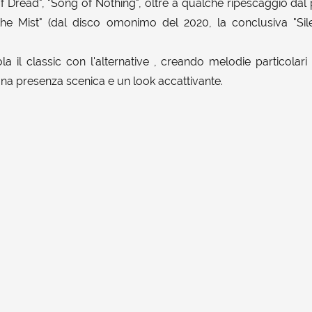
of Dread", "Song of Nothing", oltre a qualche ripescaggio dal 
 the Mist" (dal disco omonimo del 2020, la conclusiva "Sil
il classic con l'alternative , creando melodie particolari
a presenza scenica e un look accattivante.