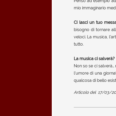
Penso ad esempio ad A
mio immaginario medi
Ci lasci un tuo mess
bisogno di tornare al
veloci. La musica, l’a
tutto.
La musica ci salverà?
Non so se ci salverà…
l’umore di una giorna
qualcosa di bello esis
Articolo del
17/03/2