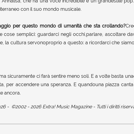
nnalisa, che ha una voce incredibile e un grandestile pop. 
terraneo con il suo mondo musicale.
aggio per questo mondo di umanità che sta crollando?
Cre
le cose semplici: guardarci negli occhi,parlare, ascoltare d
rte, la cultura servonoproprio a questo: a ricordarci che siam
 ma sicuramente ci farà sentire meno soli. E a volte basta u
ta, per accendere una speranza. E quandouna piazza canta i
te ancora.
026
-
©2002 - 2026 Extra! Music Magazine - Tutti i diritti riserva