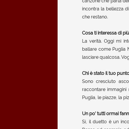
canzone che parla del
incontra la bellezza 
che restano.
Cosa ti interessa di p
La verità. Oggi mi i
ballare come Puglia 
lasciare qualcosa. Vo
Chi è stato il tuo punt
Sono cresciuto ascol
raccontare immagini 
Puglia, le piazze, la pi
Un po’ tutti ormai fan
Sì, il duetto è un in