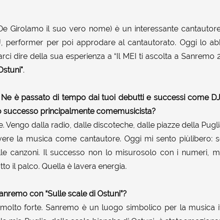
De Girolamo il suo vero nome) è un interessante cantautore it
, performer per poi approdare al cantautorato. Oggi lo abb
arci dire della sua esperienza a “Il MEI ti ascolta a Sanremo 
Ostuni"
.
o. Ne è passato di tempo dai tuoi debutti e successi come DJ
o successo principalmente comemusicista?
e. Vengo dalla radio, dalle discoteche, dalle piazze della Pugl
ivere la musica come cantautore. Oggi mi sento piùlibero: sc
elle canzoni. Il successo non lo misurosolo con i numeri, 
tto il palco. Quella è lavera energia.
Sanremo con “Sulle scale di Ostuni”?
olto forte. Sanremo è un luogo simbolico per la musica ita