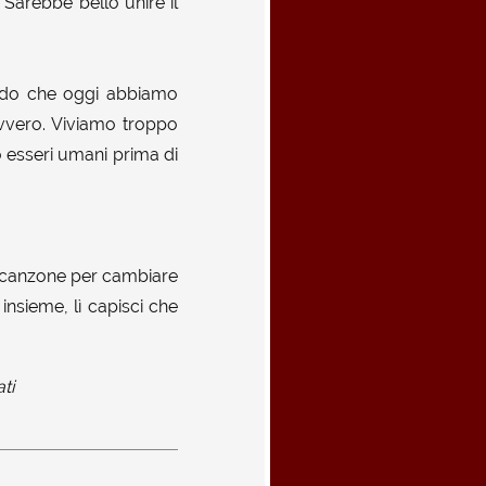
Sarebbe bello unire il
do che oggi abbiamo
avvero. Viviamo troppo
o esseri umani prima di
nacanzone per cambiare
nsieme, lì capisci che
ti