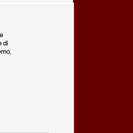
he
 di
remo.