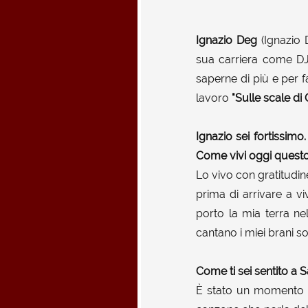
Ignazio Deg
(Ignazio 
sua carriera come DJ
saperne di più e per f
lavoro
"Sulle scale di 
Ignazio sei fortissim
Come vivi oggi quest
Lo vivo con gratitudin
prima di arrivare a v
porto la mia terra n
cantano i miei brani so
Come ti sei sentito a 
È stato un momento m