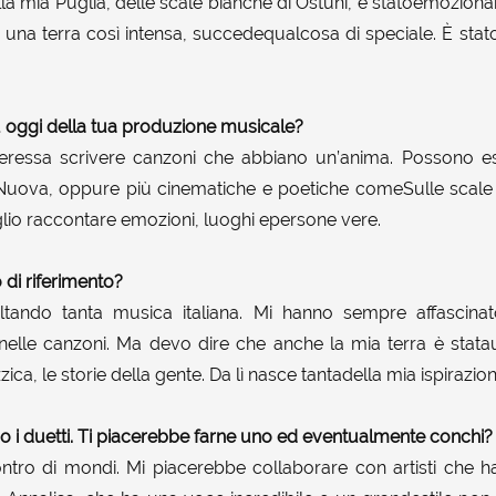
la mia Puglia, delle scale bianche di Ostuni, è statoemozion
di una terra così intensa, succedequalcosa di speciale. È st
iù oggi della tua produzione musicale?
nteressa scrivere canzoni che abbiano un’anima. Possono e
Nuova, oppure più cinematiche e poetiche comeSulle scale
glio raccontare emozioni, luoghi epersone vere.
o di riferimento?
tando tanta musica italiana. Mi hanno sempre affascinato
nelle canzoni. Ma devo dire che anche la mia terra è stata
zzica, le storie della gente. Da lì nasce tantadella mia ispirazion
no i duetti. Ti piacerebbe farne uno ed eventualmente conchi?
contro di mondi. Mi piacerebbe collaborare con artisti che h