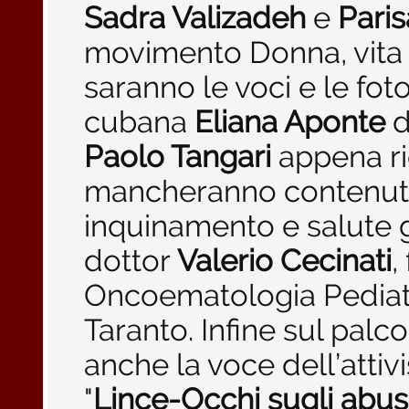
Sadra Valizadeh
e
Paris
movimento Donna, vita e 
saranno le voci e le foto
cubana
Eliana Aponte
d
Paolo Tangari
appena r
mancheranno contenuti 
inquinamento e salute g
dottor
Valerio Cecinati
,
Oncoematologia Pediatr
Taranto. Infine sul pal
anche la voce dell’attiv
"
Lince-Occhi sugli abus