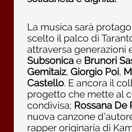
La musica sarà protagon
scelto il palco di Taran
attraversa generazioni 
Subsonica
e
Brunori Sa
Gemitaiz
,
Giorgio Poi
,
M
Castello
. E ancora il co
progetto che mette al c
condivisa;
Rossana De 
nuova canzone d’autor
rapper originaria di Ka