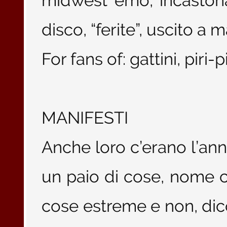
midwest emo, incaston
disco, “ferite”, uscito a 
For fans of: gattini, piri-p
MANIFESTI
Anche loro c’erano l’a
un paio di cose, nome 
cose estreme e non, di