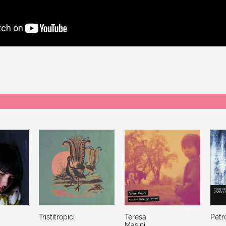
Tristitropici
Teresa
Petr
Masini