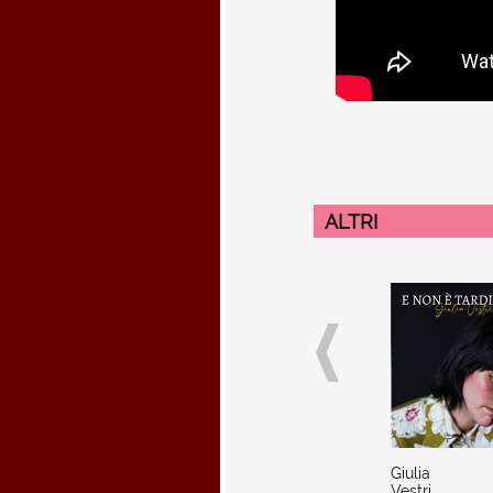
ALTRI
Giulia
Vestri