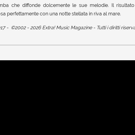
omba che diffonde dolcemente le sue melodie. Il risultat
a perfettamente con una notte stellata in riva al mare.
17
-
©2002 - 2026 Extra! Music Magazine - Tutti i diritti riserva