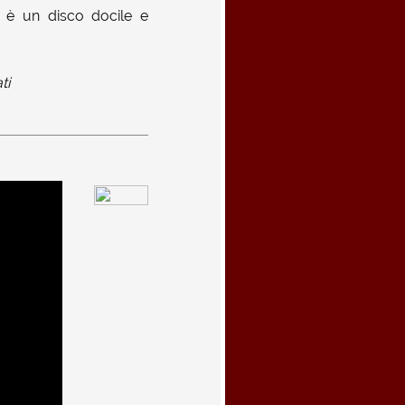
o è un disco docile e
ti