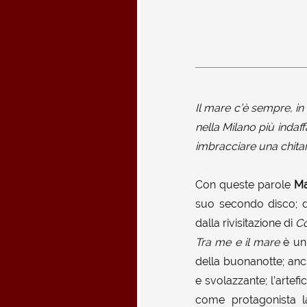
Il mare c’è sempre, in
nella Milano più indaf
imbracciare una chitarr
Con queste parole
Ma
suo secondo disco; do
dalla rivisitazione di
Co
Tra me e il mare
è un 
della buonanotte; anch
e svolazzante; l’artef
come protagonista la