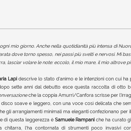
 ogni mio giorno. Anche nella quotidianità più intensa di Nuo
farata dove torno spesso, nei passi più svelti e nervosi. Mi ba
a, lasciar volare le note: eccolo, il mio mare, il mio altrove pi
ria Lapi
descrive lo stato d’animo e le intenzioni con cui ha
po sette anni dal debutto esce questa raccolta di otto bran
nversazione
che la coppia Amurri/Canfora scrisse per l’irrag
disco soave e leggero, con una voce così delicata che sem
e gli arrangiamenti minimali ma eleganti confezionano per il
ice di questa leggerezza è
Samuele Rampani
che ha curato gl
 chitarra, l’ha contornata di strumenti poco invasivi co