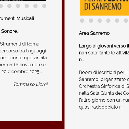
rumenti Musicali
Sonore...
Area Sanremo
 Strumenti di Roma,
Largo ai giovani verso i
ercorso tra linguaggi
non solo: tante le attiv
zione e contemporaneità
n...
menica 16 novembre e
 20 dicembre 2025...
Boom di iscrizioni per 
Sanremo, organizzato d
Tommaso Liorni
Orchestra Sinfonica di 
nella Sala Giunta del C
l’altro giorno con un nu
quasi raddoppiato r...