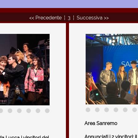
<< Precedente
¦
3
¦
Successiva >>
Area Sanremo
Annunciati i 2 vincitori: 
a Lucca i vincitori del