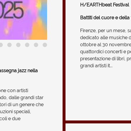
H/EARTHbeat Festival
Battiti del cuore e della t
Firenze, per un mese, sar
dedicato alle musiche 
ottobre al 30 novembr
quattordici concerti e po
presentazione di libri, p
grandi artisti it...
assegna jazz nella
ne con artisti
ndo, dalle grandi star
tori di un genere che
zioni speciali,
ccoli e due