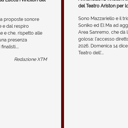
del Teatro Ariston per lo
Sono Mazzariello e il tr
 da proposte sonore
Soniko ed El Ma ad aggiu
 e dal respiro
Area Sanremo, che dà l
 e che, rispetto alle
golosa: l’accesso dirett
 una presenza
2026. Domenica 14 dicem
inalisti....
Teatro dell’...
Redazione XTM