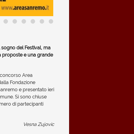
l sogno del Festival, ma
ità proposte e una grande
il concorso Area
alla Fondazione
Sanremo e presentato ieri
omune. Si sono chiuse
mero di partecipanti
Vesna Zujovic