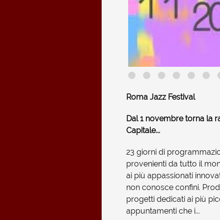
Roma Jazz Festival
Dal 1 novembre torna la r
Capitale...
23 giorni di programmazio
provenienti da tutto il mo
ai più appassionati innova
non conosce confini. Produ
progetti dedicati ai più pi
appuntamenti che i...