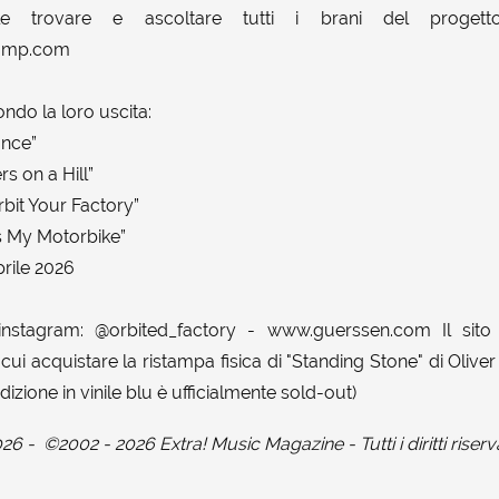
ile trovare e ascoltare tutti i brani del progetto
camp.com
ondo la loro uscita:
ance”
s on a Hill”
bit Your Factory”
 My Motorbike”
prile 2026
e. instagram: @orbited_factory - www.guerssen.com Il sito
i acquistare la ristampa fisica di "Standing Stone" di Oliver
dizione in vinile blu è ufficialmente sold-out)
026
-
©2002 - 2026 Extra! Music Magazine - Tutti i diritti riserv