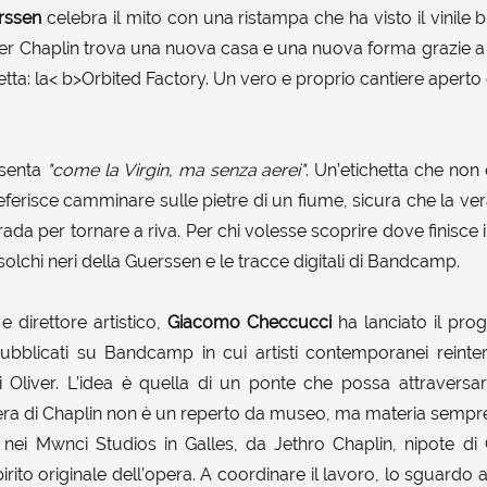
rssen
celebra il mito con una ristampa che ha visto il vinile b
Oliver Chaplin trova una nuova casa e una nuova forma grazie
etta: la< b>Orbited Factory. Un vero e proprio cantiere aperto 
esenta
"come la Virgin, ma senza aerei"
. Un’etichetta che non 
ferisce camminare sulle pietre di un fiume, sicura che la ve
da per tornare a riva. Per chi volesse scoprire dove finisce il fo
solchi neri della Guerssen e le tracce digitali di Bandcamp.
 direttore artistico,
Giacomo Checcucci
ha lanciato il pro
pubblicati su Bandcamp in cui artisti contemporanei reinte
 Oliver. L’idea è quella di un ponte che possa attraversa
ra di Chaplin non è un reperto da museo, ma materia sempre 
 nei Mwnci Studios in Galles, da Jethro Chaplin, nipote di 
spirito originale dell’opera. A coordinare il lavoro, lo sguardo