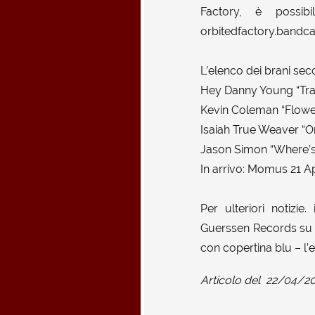
Factory, è possib
orbitedfactory.band
L’elenco dei brani sec
Hey Danny Young “Tr
Kevin Coleman “Flower
Isaiah True Weaver “Or
Jason Simon “Where’s
In arrivo: Momus 21 A
Per ulteriori notizi
Guerssen Records su cu
con copertina blu – l’e
Articolo del
22/04/2