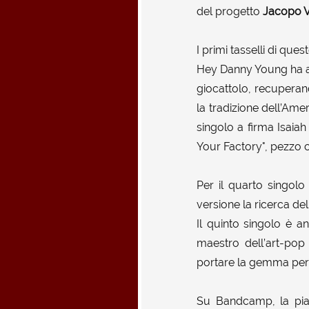
del progetto
Jacopo Va
I primi tasselli di qu
Hey Danny Young ha ape
giocattolo, recuperand
la tradizione dell’Ame
singolo a firma Isaia
Your Factory", pezzo c
Per il quarto singol
versione la ricerca de
Il quinto singolo è a
maestro dell’art-pop 
portare la gemma perd
Su Bandcamp, la piatt