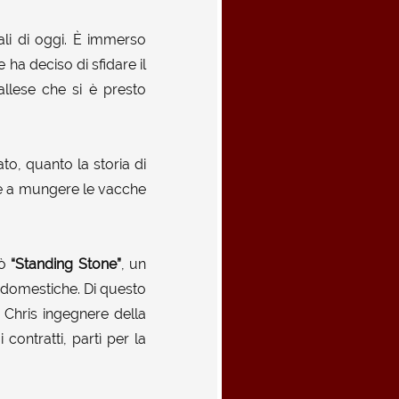
tali di oggi. È immerso
 ha deciso di sfidare il
allese che si è presto
to, quanto la storia di
e a mungere le vacche
rò
“Standing Stone”
, un
i domestiche. Di questo
o Chris ingegnere della
 contratti, partì per la