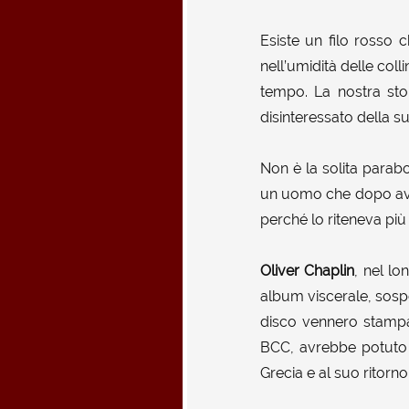
Esiste un filo rosso c
nell’umidità delle coll
tempo. La nostra stor
disinteressato della sua
Non è la solita parabo
un uomo che dopo ave
perché lo riteneva più
Oliver Chaplin
, nel lo
album viscerale, sospe
disco vennero stampate
BCC, avrebbe potuto e
Grecia e al suo ritorn