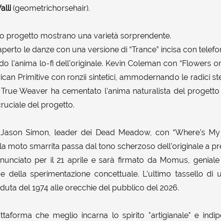
lli
(geometrichorsehair).
esto progetto mostrano una varietà sorprendente.
rto le danze con una versione di “Trance” incisa con telefoni
o l'anima lo-fi dell’originale. Kevin Coleman con “Flowers on
rican Primitive con ronzii sintetici, ammodernando le radici st
h True Weaver ha cementato l’anima naturalista del progetto 
ruciale del progetto.
o Jason Simon, leader dei Dead Meadow, con “Where’s My 
lla moto smarrita passa dal tono scherzoso dell’originale a p
nnunciato per il 21 aprile e sarà firmato da Momus, genial
e della sperimentazione concettuale. L’ultimo tassello di
uta del 1974 alle orecchie del pubblico del 2026.
aforma che meglio incarna lo spirito "artigianale" e indi