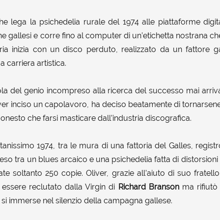
he lega la psichedelia rurale del 1974 alle piattaforme digi
ine gallesi e corre fino al computer di un’etichetta nostrana che
ia inizia con un disco perduto, realizzato da un fattore g
 carriera artistica.
la del genio incompreso alla ricerca del successo mai arriva
r inciso un capolavoro, ha deciso beatamente di tornarsen
 onesto che farsi masticare dall’industria discografica.
ntanissimo 1974, tra le mura di una fattoria del Galles, regist
so tra un blues arcaico e una psichedelia fatta di distorsion
 soltanto 250 copie. Oliver, grazie all’aiuto di suo fratell
ssere reclutato dalla Virgin di
Richard Branson
ma rifiutò i
o si immerse nel silenzio della campagna gallese.