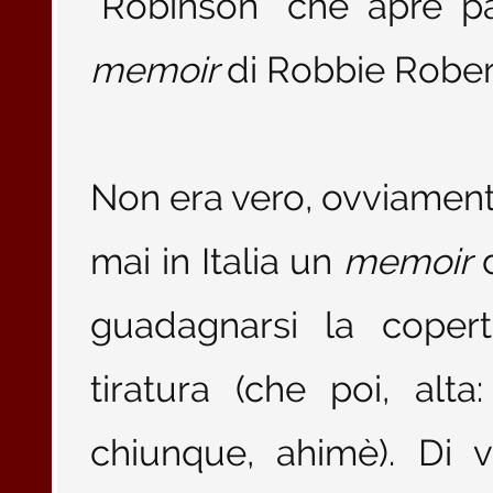
“Robinson” che apre p
memoir
di Robbie Rober
Non era vero, ovviamen
mai in Italia un
memoir
d
guadagnarsi la copert
tiratura (che poi, alt
chiunque, ahimè). Di 